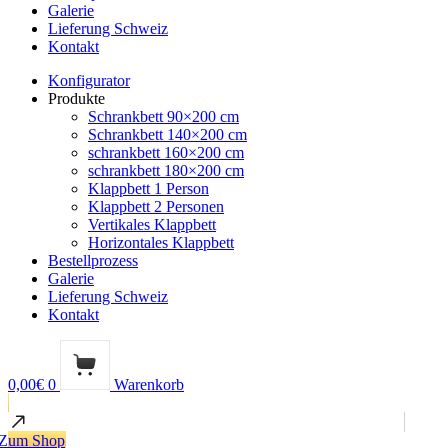
Galerie
Lieferung Schweiz
Kontakt
Konfigurator
Produkte
Schrankbett 90×200 cm
Schrankbett 140×200 cm
schrankbett 160×200 cm
schrankbett 180×200 cm
Klappbett 1 Person
Klappbett 2 Personen
Vertikales Klappbett
Horizontales Klappbett
Bestellprozess
Galerie
Lieferung Schweiz
Kontakt
0,00
€
0
Warenkorb
Zum Shop