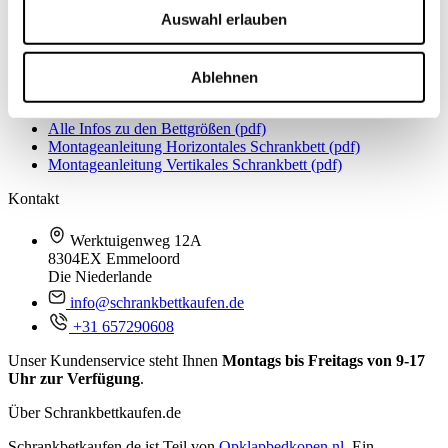
Auswahl erlauben
Unsere Schrankbettmodelle
Schrankbett 90x200 cm
Schrankbett 140x200 cm
Ablehnen
Schrankbett 160x200 cm
Schrankbett 180x200 cm
Alle Infos zu den Bettgrößen (pdf)
Montageanleitung Horizontales Schrankbett (pdf)
Montageanleitung Vertikales Schrankbett (pdf)
Kontakt
Werktuigenweg 12A
8304EX Emmeloord
Die Niederlande
info@schrankbettkaufen.de
+31 657290608
Unser Kundenservice steht Ihnen
Montags bis Freitags von 9-17
Uhr zur Verfügung
.
Über Schrankbettkaufen.de
Schrankbetkaufen.de ist Teil von
Opklapbedkopen.nl.
Ein