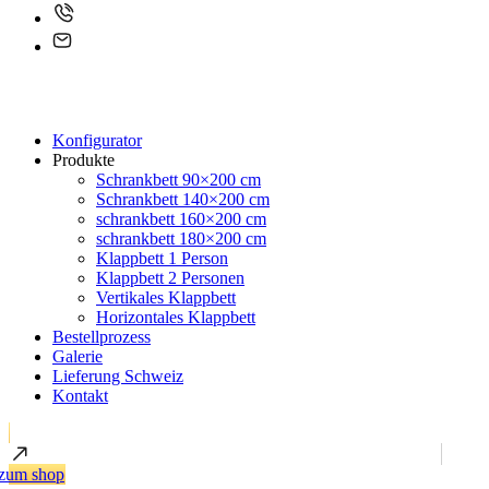
Konfigurator
Produkte
Schrankbett 90×200 cm
Schrankbett 140×200 cm
schrankbett 160×200 cm
schrankbett 180×200 cm
Klappbett 1 Person
Klappbett 2 Personen
Vertikales Klappbett
Horizontales Klappbett
Bestellprozess
Galerie
Lieferung Schweiz
Kontakt
zum shop