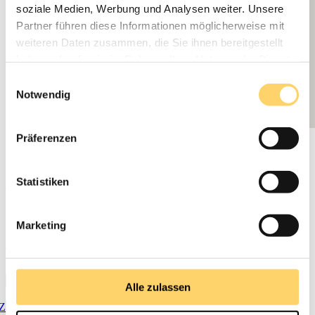
soziale Medien, Werbung und Analysen weiter. Unsere
Partner führen diese Informationen möglicherweise mit
weiteren Daten zusammen, die Sie ihnen bereitgestellt
haben oder die sie im Rahmen Ihrer Nutzung der Dienste
gesammelt haben.
Einwilligungsauswahl
Notwendig
Präferenzen
Statistiken
20+ Bewertungen
Marketing
75+ Bewertungen
Alle zulassen
Zum Shop