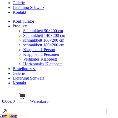
Galerie
Lieferung Schweiz
Kontakt
Konfigurator
Produkte
Schrankbett 90×200 cm
Schrankbett 140×200 cm
schrankbett 160×200 cm
schrankbett 180×200 cm
Klappbett 1 Person
Klappbett 2 Personen
Vertikales Klappbett
Horizontales Klappbett
Bestellprozess
Galerie
Lieferung Schweiz
Kontakt
0,00
€
0
Warenkorb
Zum Shop